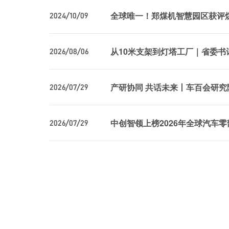
全球唯一！郑煤机智慧园区获评
2024/10/09
从10米支架到灯塔工厂｜省委书
2026/08/06
产研协同 共话未来丨车百会研
2026/07/29
中创智领上榜2026年全球汽车
2026/07/29