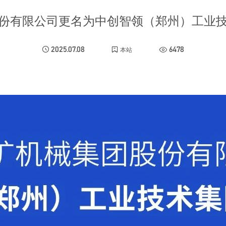
份有限公司更名为中创智领（郑州）工业
2025.07.08
本站
6478