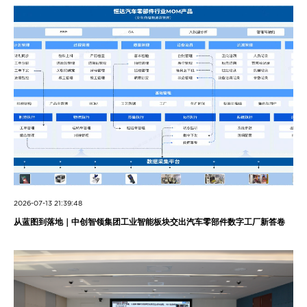
2026-07-13 21:39:48
从蓝图到落地｜中创智领集团工业智能板块交出汽车零部件数字工厂新答卷