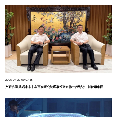
2026-07-29 09:07:55
产研协同 共话未来丨车百会研究院理事长张永伟一行到访中创智领集团