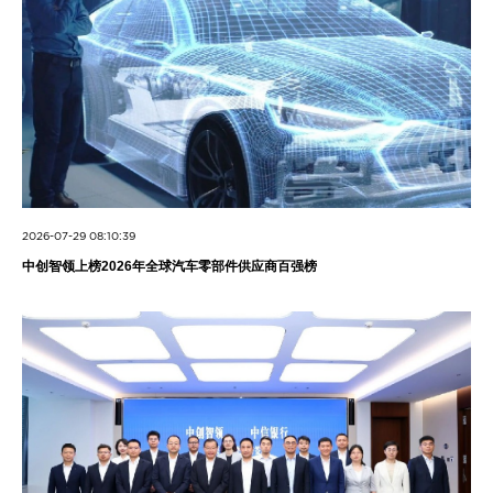
2026-07-29 08:10:39
中创智领上榜2026年全球汽车零部件供应商百强榜