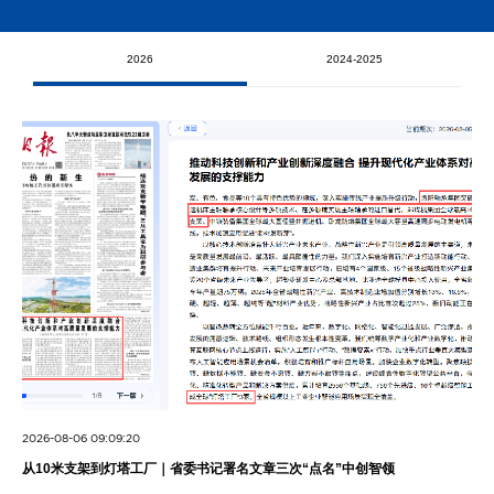
2026
2024-2025
2026-08-06 09:09:20
从10米支架到灯塔工厂｜省委书记署名文章三次“点名”中创智领