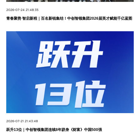
2026-07-24 21:48:35
青春聚势 智启新程｜百名新锐集结！中创智领集团2026届英才赋能千亿蓝图​
2026-07-21 21:43:48
跃升13位｜中创智领集团连续8年跻身《财富》中国500强