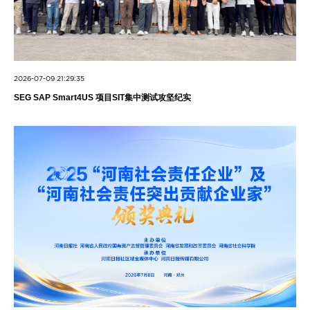
2026-07-09 21:29:35
SEG SAP Smart4US 项目SIT集中测试攻坚纪实