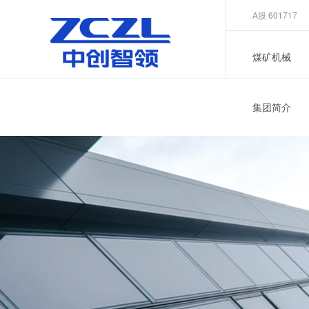
A股 601717
煤矿机械
集团简介