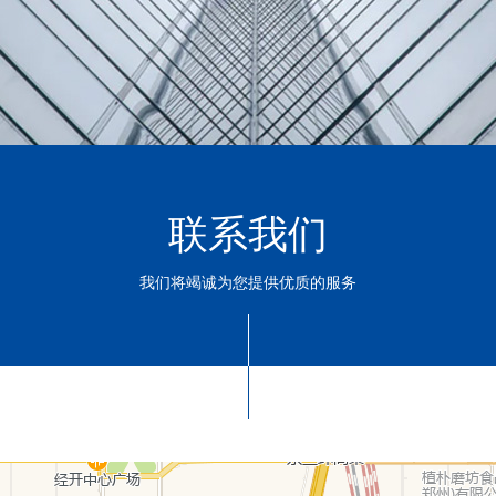
联系我们
我们将竭诚为您提供优质的服务