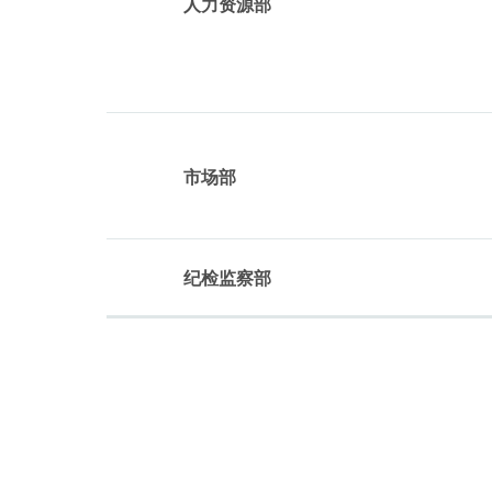
人力资源部
市场部
纪检监察部