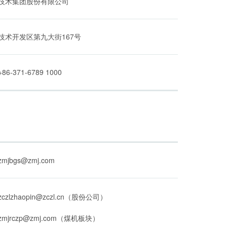
技术集团股份有限公司
技术开发区第九大街167号
+86-371-6789 1000
zmjbgs@zmj.com
，zczlzhaopin@zczl.cn（股份公司）
1，zmjrczp@zmj.com（煤机板块）