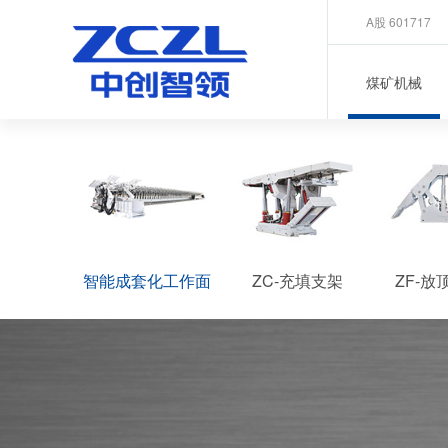
A股 601717
煤矿机械
智能成套化工作面
ZC-充填支架
ZF-放